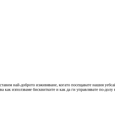
оставим най-доброто изживяване, когато посещавате нашия уебсай
ова как използваме бисквитките и как да ги управлявате по-долу