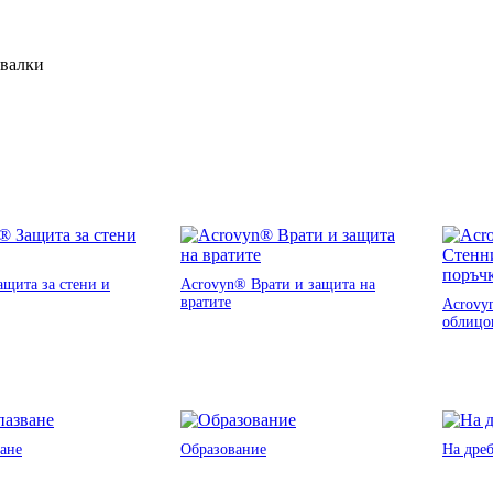
ивалки
щита за стени и
Acrovyn® Врати и защита на
вратите
Acrovy
облицо
ане
Образование
На дре