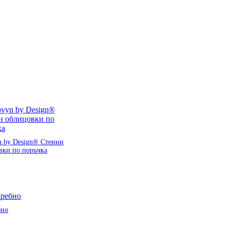
n by Design® Стенни
вки по поръчка
бно