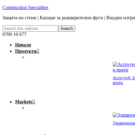
Construction Specialties
Защита на стени | Капаци за разширителни фуги | Входни изтр
0700 10 677
Начало
Продукти
Acrovyn® За
врати
Markets
Здравеопазв