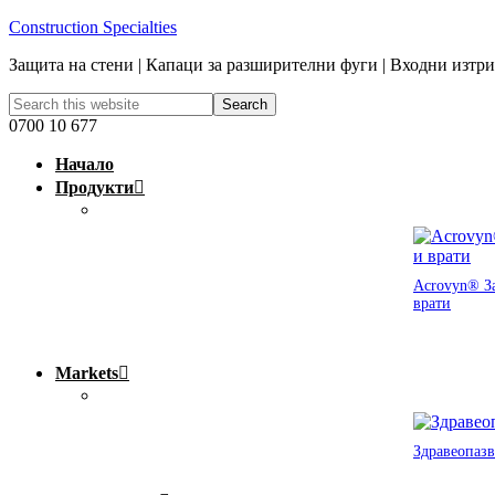
Construction Specialties
Защита на стени | Капаци за разширителни фуги | Входни изтр
0700 10 677
Начало
Продукти
Acrovyn® За
врати
Markets
Здравеопазв