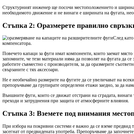
Структурният инженер ще посочи местоположението и ширината
необходимото движение и не винаги е ширината на фугата, необ
Стъпка 2: Оразмерете правилно свръзк
След като
компенсатора.
Повечето капаци за фуги имат компоненти, които заемат място 
запомните, че тези материали няма да позволят на фугата да се 
работите съвместно с производителя, за да оразмерите съответн
свързаните с тях аксесоари.
Не е необичайно размерите на фугите да се увеличават на всеки
препоръчваме да групирате определени етажи заедно, за да нам
Външните фуги, които се движат отстрани на сградата, винаги т
преходи и затруднения при защита от атмосферните влияния.
Стъпка 3: Вземете под внимания место
При избора на покривни системи е важно да се вземе предвид 
засегнат от предвидената употреба. Препоръчваме да започнете