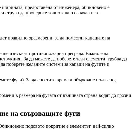
 ширината, предоставена от инженера, обикновено е
и струва да проверите точно какво означават те.
ъдат правилно оразмерени, за да поместят капаците на
те ще изискват противопожарна преграда. Важно е да
нструкция . За да можете да поберете тези елементи, трябва да
 да поберете желаните системи за капаци на фугите и
емите фуги). За да спестите време и объркване по-късно,
ромени в размера на фугата от външната страна водят до грозни
ние на свързващите фуги
 Обикновено подовото покритие е елементът, най-силно