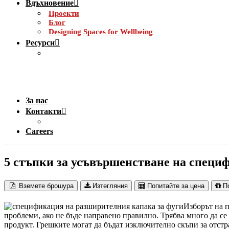
Вдъхновение
Проекти
Блог
Designing Spaces for Wellbeing
Ресурси
За нас
Контакти
Careers
5 стъпки за усъвършенстване на специ
Вземете брошура
Изтегляния
Попитайте за цена
П
Изборът на 
проблеми, ако не бъде направено правилно. Трябва много да се
продукт. Грешките могат да бъдат изключително скъпи за отстр