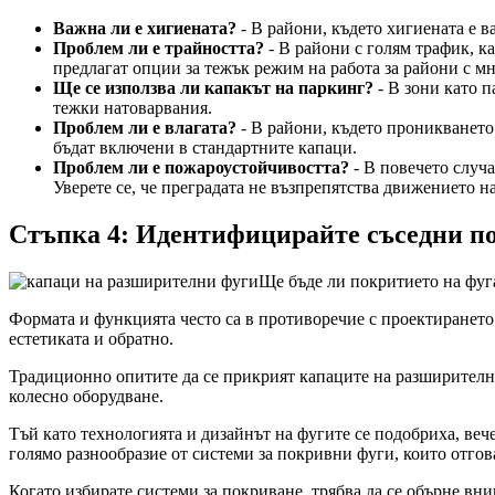
Важна ли е хигиената?
- В райони, където хигиената е 
Проблем ли е трайността?
- В райони с голям трафик, к
предлагат опции за тежък режим на работа за райони с мн
Ще се използва ли капакът на паркинг?
- В зони като п
тежки натоварвания.
Проблем ли е влагата?
- В райони, където проникването 
бъдат включени в стандартните капаци.
Проблем ли е пожароустойчивостта?
- В повечето случа
Уверете се, че преградата не възпрепятства движението на
Стъпка 4: Идентифицирайте съседни п
Ще бъде ли покритието на фуга
Формата и функцията често са в противоречие с проектирането 
естетиката и обратно.
Традиционно опитите да се прикрият капаците на разширителни
колесно оборудване.
Тъй като технологията и дизайнът на фугите се подобриха, веч
голямо разнообразие от системи за покривни фуги, които отго
Когато избирате системи за покриване, трябва да се обърне вн