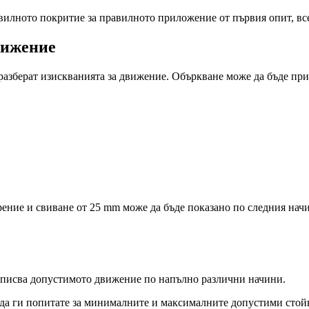
авилното покритие за правилното приложение от първия опит, вс
вижение
 разберат изискванията за движение. Объркване може да бъде пр
ние и свиване от 25 mm може да бъде показано по следния начи
описва допустимото движение по напълно различни начини.
 да ги попитате за минималните и максималните допустими стой