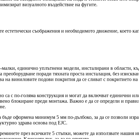
нимизират визуалното въздействие на фугите.
те естетически съображения и необходимото движение, което кап
-малки, единично уплътнени модели, инсталирани в области, къд
 преоборудване поради тяхната проста инсталация, без изисква
 на виниловите подови покрития да се сливат с покритието на фу
о са с по-голяма конструкция и могат да включват единични ил
вено блокиране преди монтажа. Важно е да се определи и правил
не.
 бъде оформена минимум 5 мм по-дълбоко, за да се позволи изра
руктурно здрава основа под EJC.
преминете през всичките 5 стъпки, можете да използвате нашия и
иложение. Кликнете тук, за да го опитате.