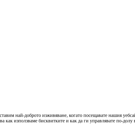
оставим най-доброто изживяване, когато посещавате нашия уебсай
ова как използваме бисквитките и как да ги управлявате по-долу