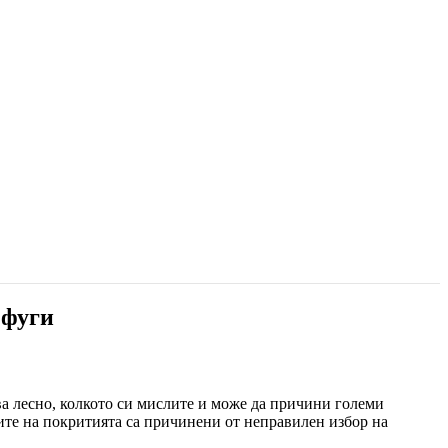
 фуги
а лесно, колкото си мислите и може да причини големи
дите на покритията са причинени от неправилен избор на