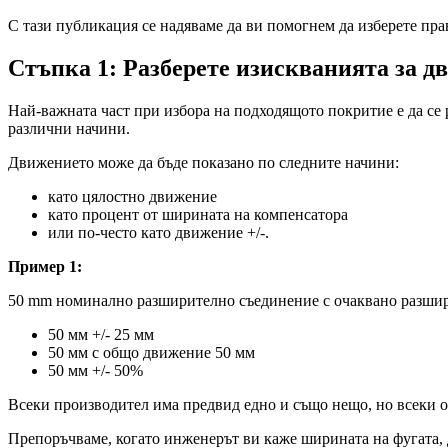
С тази публикация се надяваме да ви помогнем да изберете пр
Стъпка 1: Разберете изискванията за д
Най-важната част при избора на подходящото покритие е да се
различни начини.
Движението може да бъде показано по следните начини:
като цялостно движение
като процент от ширината на компенсатора
или по-често като движение +/-.
Пример 1:
50 mm номинално разширително съединение с очаквано разшире
50 мм +/- 25 мм
50 мм с общо движение 50 мм
50 мм +/- 50%
Всеки производител има предвид едно и също нещо, но всеки 
Препоръчваме, когато инженерът ви каже ширината на фугата,