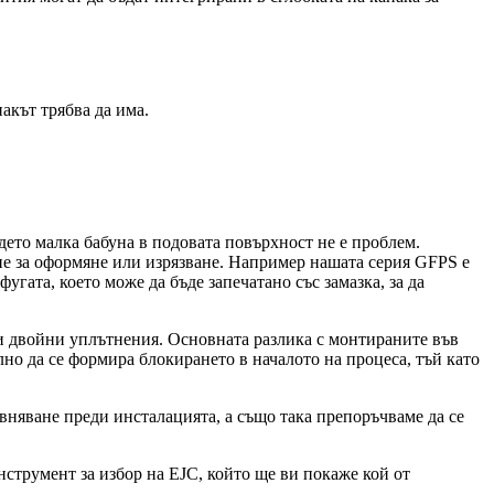
акът трябва да има.
ето малка бабуна в подовата повърхност не е проблем.
не за оформяне или изрязване. Например нашата серия GFPS е
гата, което може да бъде запечатано със замазка, за да
и двойни уплътнения. Основната разлика с монтираните във
но да се формира блокирането в началото на процеса, тъй като
вняване преди инсталацията, а също така препоръчваме да се
нструмент за избор на EJC, който ще ви покаже кой от