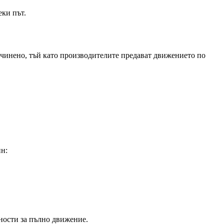
еки път.
ичинено, тъй като производителите предават движението по
н:
ности за пълно движение.