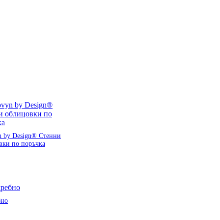
n by Design® Стенни
вки по поръчка
бно