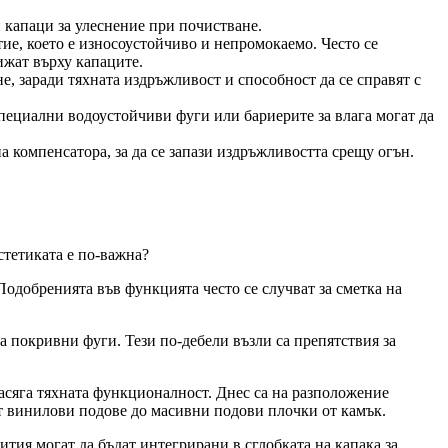
 капаци за улеснение при почистване.
тие, което е износоустойчиво и непромокаемо. Често се
ижат върху капаците.
е, заради тяхната издръжливост и способност да се справят с
 специални водоустойчиви фуги или бариерите за влага могат да
а компенсатора, за да се запази издръжливостта срещу огън.
стетиката е по-важна?
одобренията във функцията често се случват за сметка на
 покривни фуги. Тези по-дебели възли са препятствия за
засяга тяхната функционалност. Днес са на разположение
от винилови подове до масивни подови плочки от камък.
ития могат да бъдат интегрирани в сглобката на капака за