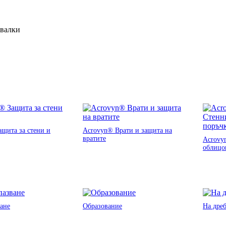
ивалки
щита за стени и
Acrovyn® Врати и защита на
вратите
Acrovy
облицо
ане
Образование
На дре