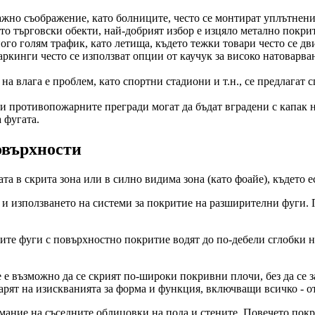
важно съображение, като болниците, често се монтират уплътнени
ато търговски обекти, най-добрият избор е изцяло метално покри
ого голям трафик, като летища, където тежки товари често се дв
аркинги често се използват опции от каучук за високо натоварван
на влага е проблем, като спортни стадиони и т.н., се предлагат
и противопожарните прегради могат да бъдат вградени с капак н
 фугата.
овърхности
та в скрита зона или в силно видима зона (като фоайе), където е
и използването на системи за покритие на разширителни фуги. П
те фуги с повърхностно покритие водят до по-дебели сглобки на
е е възможно да се скрият по-широки покривни плочи, без да се 
варят на изискванията за форма и функция, включващи всичко - 
имание на съседните облицовки на пода и стените. Повечето покр