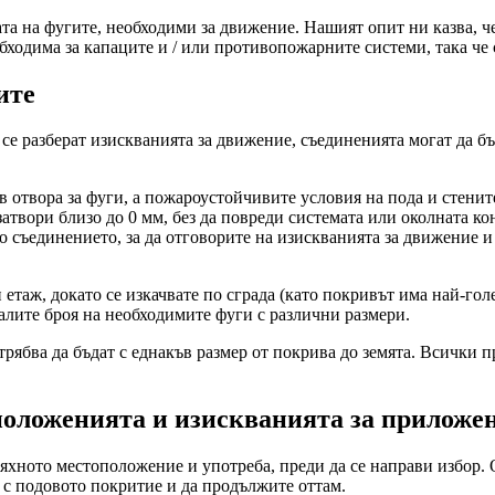
 на фугите, необходими за движение. Нашият опит ни казва, че
ходима за капаците и / или противопожарните системи, така че с
ите
 се разберат изискванията за движение, съединенията могат да б
в отвора за фуги, а пожароустойчивите условия на пода и стени
затвори близо до 0 мм, без да повреди системата или околната ко
о съединението, за да отговорите на изискванията за движение и
 етаж, докато се изкачвате по сграда (като покривът има най-гол
алите броя на необходимите фуги с различни размери.
рябва да бъдат с еднакъв размер от покрива до земята. Всички п
положенията и изискванията за приложе
тяхното местоположение и употреба, преди да се направи избор.
 с подовото покритие и да продължите оттам.