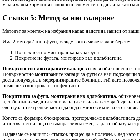
максимална хармония с околните елементи на дизайна като ми
Стъпка 5: Метод за инсталиране
Методът за монтаж на избрания капак наистина зависи от ваши
Има 2 метода / типа фуги, между които можете да изберете:
Повърхностно монтиран капак за фуги
Покритие на фугата, монтирано във вдлъбнатина
Повърхностно монтираните капаци за фуги
обикновено са по
Повърхностно монтираните капаци за фуги са най-подходящи за
доста популярна в модернизираните болници, тъй като позволява
помогне за контрола на инфекциите.
Покритията за фуги, монтирани във вдлъбнатина,
обикновен
вдлъбнатина съединителни капаци е изискването да бъде напра
евентуалните грешки могат да бъдат много скъпи за отстранява
Когато се формира блокировка, препоръчваме вдлъбнатината да
използва несвиваща се саморазливна смес, за да се образува ст
Надяваме се нашият 5-стъпков процес да е полезен. След като 
продуктите от нашата гама ще отговаря най-добре на вашето пр